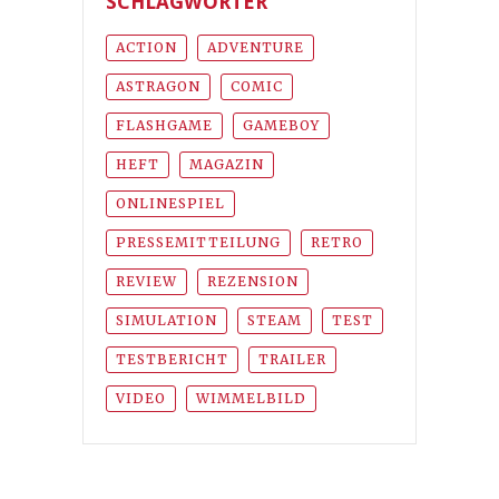
SCHLAGWÖRTER
ACTION
ADVENTURE
ASTRAGON
COMIC
FLASHGAME
GAMEBOY
HEFT
MAGAZIN
ONLINESPIEL
PRESSEMITTEILUNG
RETRO
REVIEW
REZENSION
SIMULATION
STEAM
TEST
TESTBERICHT
TRAILER
VIDEO
WIMMELBILD