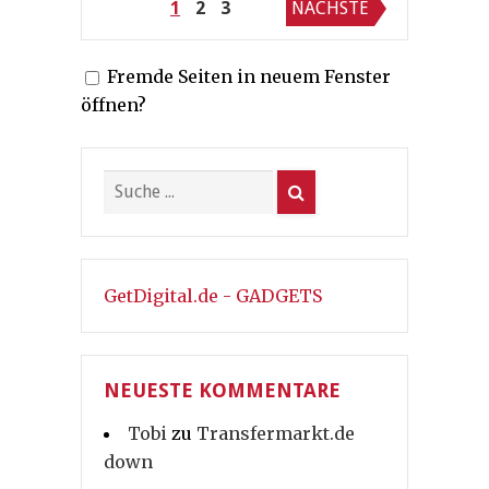
Seitennummerierung
1
2
3
NÄCHSTE
der
Fremde Seiten in neuem Fenster
Beiträge
öffnen?
GetDigital.de - GADGETS
NEUESTE KOMMENTARE
Tobi
zu
Transfermarkt.de
down