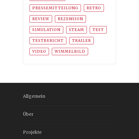
PRESSEMITTEILUNG
RETRO
REVIEW
REZENSION
SIMULATION
STEAM
TEST
TESTBERICHT
TRAILER
VIDEO
WIMMELBILD
Allgemein
Über
Projekte