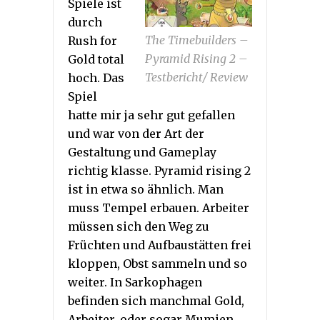
Spiele ist
durch
The Timebuilders –
Rush for
Pyramid Rising 2 –
Gold total
Testbericht/ Review
hoch. Das
Spiel
hatte mir ja sehr gut gefallen
und war von der Art der
Gestaltung und Gameplay
richtig klasse. Pyramid rising 2
ist in etwa so ähnlich. Man
muss Tempel erbauen. Arbeiter
müssen sich den Weg zu
Früchten und Aufbaustätten frei
kloppen, Obst sammeln und so
weiter. In Sarkophagen
befinden sich manchmal Gold,
Arbeiter, oder sogar Mumien,