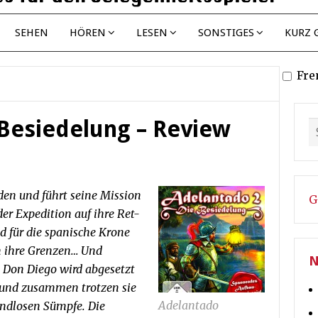
SEHEN
HÖREN
LESEN
SONSTIGES
KURZ 
Fre
 Besiedelung – Review
en und führt seine Mission
G
er Expedition auf ihre Ret-
d für die spanische Krone
n ihre Grenzen… Und
N
Don Diego wird abgesetzt
e und zusammen trotzen sie
Adelantado
endlosen Sümpfe. Die