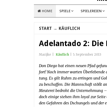
HOME
SPIELE
SPIELEREIEN
START
→
KÄUFLICH
Adelantado 2: Die
Marijke
|
Käuflich
|
5. September 2013
Don Diego hat einen neuen Pfad gefund
fort! Noch immer warten Überlebende d
tung. Es gilt Ruhm zu erringen und Gol
zu beschaffen. Die Mannschaft stößt a
Meuterei bedroht die Unternehmung – 
doch einige stehen ihm loyal zur Seit
den Gefahren des Dschungels und der 