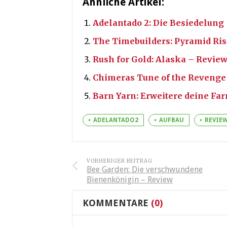
Ähnliche Artikel:
Adelantado 2: Die Besiedelung
The Timebuilders: Pyramid Ris
Rush for Gold: Alaska – Revie
Chimeras Tune of the Revenge
Barn Yarn: Erweitere deine Fa
ADELANTADO2
AUFBAU
REVIE
VORHERIGER BEITRAG
Bee Garden: Die verschwundene
Bienenkönigin – Review
KOMMENTARE
(0)