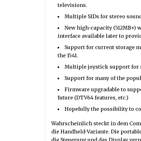
televisions.
Multiple SIDs for stereo sound
New high-capacity (512MB+) wr
interface available later to provi
Support for current storage m
the 1541.
Multiple joystick support for
Support for many of the popul
Firmware upgradable to suppo
future (DTV64 features, etc.)
Hopefully the possibility to c
Wahrscheinlich steckt in dem Comp
die Handheld-Variante. Die portabl
die Steuerung und das Display vern