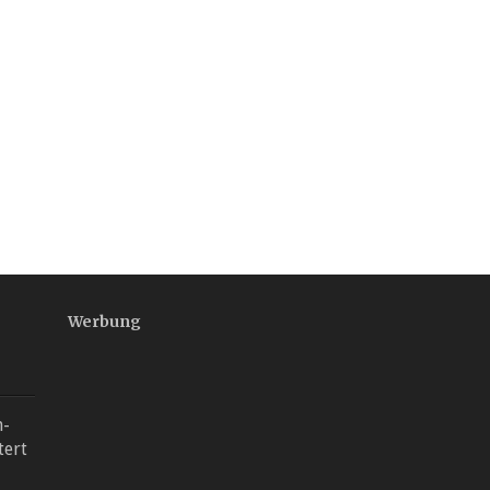
Werbung
n-
tert