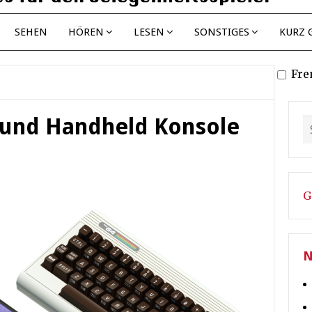
SEHEN
HÖREN
LESEN
SONSTIGES
KURZ 
Fre
 und Handheld Konsole
G
N