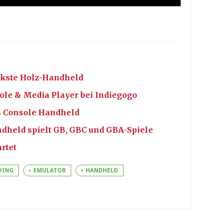
ckste Holz-Handheld
le & Media Player bei Indiegogo
s Console Handheld
dheld spielt GB, GBC und GBA-Spiele
rtet
DING
EMULATOR
HANDHELD