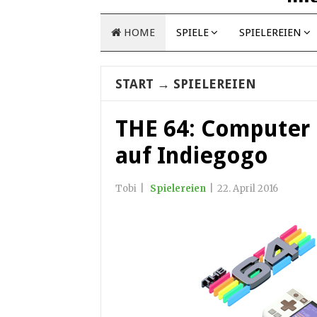
HOME
SPIELE
SPIELEREIEN
START
→
SPIELEREIEN
THE 64: Computer
auf Indiegogo
Tobi
|
Spielereien
|
22. April 2016