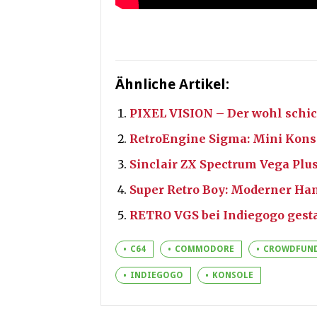
Ähnliche Artikel:
PIXEL VISION – Der wohl schi
RetroEngine Sigma: Mini Konso
Sinclair ZX Spectrum Vega Plu
Super Retro Boy: Moderner Han
RETRO VGS bei Indiegogo gesta
C64
COMMODORE
CROWDFUN
INDIEGOGO
KONSOLE