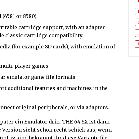
 (6581 or 8580)
itable cartridge support, with an adapter
de classic cartridge compatibility.
edia (for example SD cards), with emulation of
 multi-player games.
ar emulator game file formats.
rt additional features and machines in the
onnect original peripherals, or via adaptors.
uter ein Emulator drin. THE 64 SX ist dann
e Version sieht schon recht schick aus, wenn
ünftig sind bekommt ihr diese Variante für