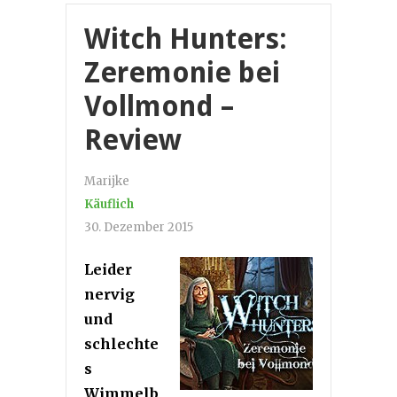
Witch Hunters:
Zeremonie bei
Vollmond –
Review
Marijke
Käuflich
30. Dezember 2015
Leider
nervig
und
schlechte
s
Wimmelb