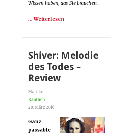
Wissen haben, das Sie brauchen.
… Weiterlesen
Shiver: Melodie
des Todes –
Review
Marijke
Käuflich
28. März 2016
Ganz
passable