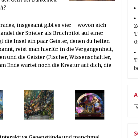
lt?
rades, insgesamt gibt es vier – wovon sich
Z
landet der Spieler als Bruchpilot auf einer
T
t die Insel ein paar Geister, denen du helfen
0
nnt, reist man hierfür in die Vergangenheit,
en und die Geister (Fischer, Wissenschaftler,
T
 am Ende wartet noch die Kreatur auf dich, die
b
A
A
S
 interaktive Gegenstände und manchmal