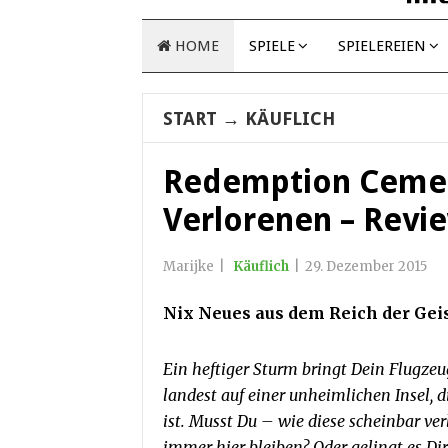
HOME
SPIELE
SPIELEREIEN
START
→
KÄUFLICH
Redemption Cemete
Verlorenen – Revi
Marijke
|
Käuflich
|
29. Dezember 2015
Nix Neues aus dem Reich der Gei
Ein heftiger Sturm bringt Dein Flugze
landest auf einer unheimlichen Insel, d
ist. Musst Du – wie diese scheinbar ve
immer hier bleiben? Oder gelingt es Dir