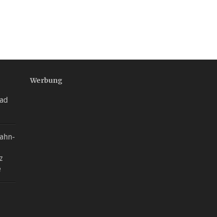
Werbung
Mad
ahn-
z
e