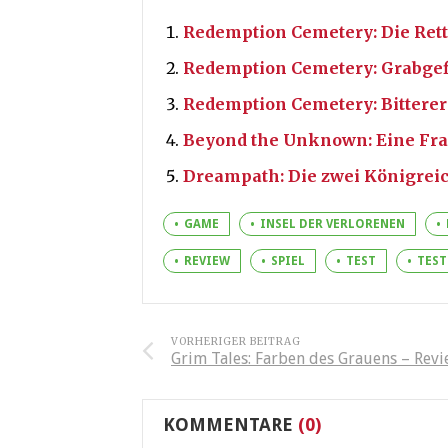
Redemption Cemetery: Die Ret
Redemption Cemetery: Grabgef
Redemption Cemetery: Bitterer
Beyond the Unknown: Eine Frag
Dreampath: Die zwei Königrei
GAME
INSEL DER VERLORENEN
REVIEW
SPIEL
TEST
TEST
VORHERIGER BEITRAG
Grim Tales: Farben des Grauens – Rev
KOMMENTARE
(0)