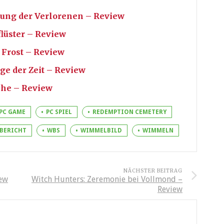
tung der Verlorenen – Review
lüster – Review
 Frost – Review
e der Zeit – Review
che – Review
PC GAME
PC SPIEL
REDEMPTION CEMETERY
BERICHT
WBS
WIMMELBILD
WIMMELN
NÄCHSTER BEITRAG
iew
Witch Hunters: Zeremonie bei Vollmond –
Review