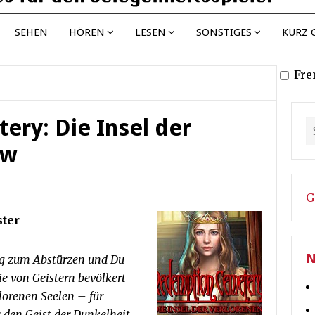
SEHEN
HÖREN
LESEN
SONSTIGES
KURZ 
Fre
ry: Die Insel der
ew
G
ster
N
ug zum Abstürzen und Du
ie von Geistern bevölkert
rlorenen Seelen – für
, den Geist der Dunkelheit