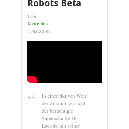
Robots Beta
Tobi
Kostenlos
3. März 2012
In einer fiktiven Welt
der Zukunft versucht
der berüchtigte
Superschurke Dr.
Lacroix mit seiner