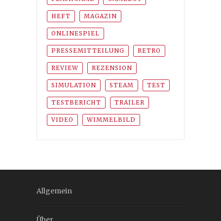
HEFT
MAGAZIN
ONLINESPIEL
PRESSEMITTEILUNG
RETRO
REVIEW
REZENSION
SIMULATION
STEAM
TEST
TESTBERICHT
TRAILER
VIDEO
WIMMELBILD
Allgemein
Über