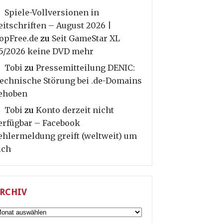
Spiele-Vollversionen in
eitschriften – August 2026 |
opFree.de
zu
Seit GameStar XL
5/2026 keine DVD mehr
Tobi
zu
Pressemitteilung DENIC:
echnische Störung bei .de-Domains
ehoben
Tobi
zu
Konto derzeit nicht
erfügbar – Facebook
ehlermeldung greift (weltweit) um
ich
RCHIV
rchiv