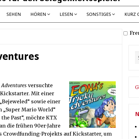
SEHEN
HÖREN
LESEN
SONSTIGES
KURZ 
Fre
ventures
 Adventures
versuchte
G
Kickstarter. Mit einer
„Bejeweled“ sowie einer
on „Super Mario World“
N
o the Past“, möchte KTX
an die frühen 90er-Jahre
 Crowdfunding-Projekts auf Kickstarter, um