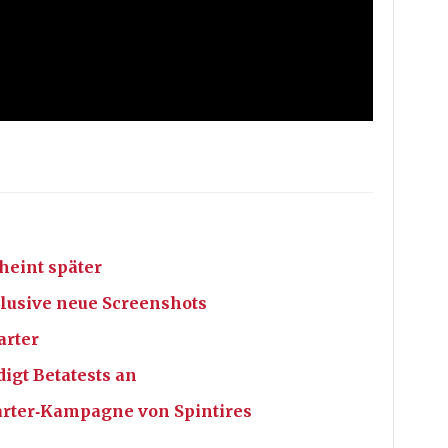
heint später
lusive neue Screenshots
arter
igt Betatests an
arter‐Kampagne von Spintires