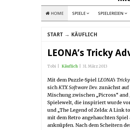
HOME
SPIELE
SPIELEREIEN
START
→
KÄUFLICH
LEONA’s Tricky Ad
Tobi
|
Käuflich
|
31. März 2013
Mit dem Puzzle-Spiel
LEONA’s Tricky
sich
KTX Software Dev.
zunächst auf 
Mischung zwischen „Picross“ and 
Spielewelt, die inspiriert wurde v
und „The Legend of Zelda: A Link t
mit dem Retro angehauchten Spiel 
anknüpfen. Nach dem Scheitern des