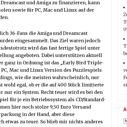
e Dreamcast und Amiga zu finanzieren, kann
olen sowie für PC, Mac und Linux auf der
Z
den.
T
0
glich 36-Fans die Amiga und Dreamcast
 wurden eingesammelt. Das Ziel waren jedoch
T
tsdestotrotz wird das fast fertige Spiel unter
b
ellung angeboten. Dabei unterstützen aktuell
er ganz in Ordnung ist das „Early Bird Triple-
e PC, Mac und Linux Version des Puzzlespiels
v
dings, wie die meisten wahrscheinlich, nur
F
st wohl egal, ob er die auf 400 Stück limitierte
s
ür nur ein System. Recht teuer wird es bei den
piel für je ein Betriebssystem als CD/Standard-
mmen hier noch stolze 9,50 Euro Versand
A
rpackung in der Hand, aber diese
A
 etwas zu teuer. So blieb mir nichts anderes