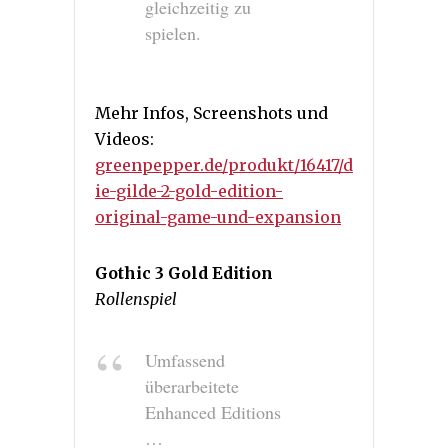
gleichzeitig zu
spielen.
Mehr Infos, Screenshots und
Videos:
greenpepper.de/produkt/16417/d
ie-gilde-2-gold-edition-
original-game-und-expansion
Gothic 3 Gold Edition
Rollenspiel
Umfassend
überarbeitete
Enhanced Editions
…