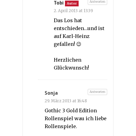
Antworten
Tobi
Autor
2. April 2013 at 13:39
Das Los hat
entschieden…und ist
auf Karl-Heinz
gefallen! 😉
Herzlichen
Glückwunsch!
Antworten
Sonja
29. März 2013 at 16:48
Gothic 3 Gold Edition
Rollenspiel wau ich liebe
Rollenspiele.