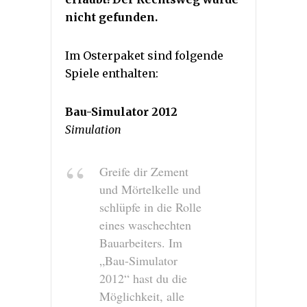
nicht gefunden.
Im Osterpaket sind folgende
Spiele enthalten:
Bau-Simulator 2012
Simulation
Greife dir Zement
und Mörtelkelle und
schlüpfe in die Rolle
eines waschechten
Bauarbeiters. Im
„Bau-Simulator
2012“ hast du die
Möglichkeit, alle