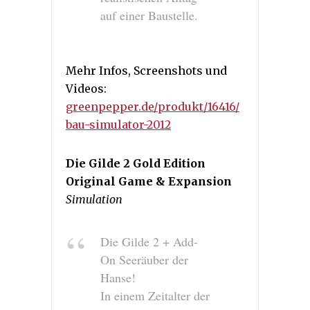
auf einer Baustelle.
Mehr Infos, Screenshots und
Videos:
greenpepper.de/produkt/16416/
bau-simulator-2012
Die Gilde 2 Gold Edition
Original Game & Expansion
Simulation
Die Gilde 2 + Add-
On Seeräuber der
Hanse!
In einem Zeitalter der