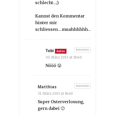
schlecht…;)
Kannst den Kommentar
hinter mir
schliessen….muahhhhhh…
Antworten
Tobi
Autor
30. März 2013 at 18:40
Nööö 😛
Antworten
Matthias
31. März 2013 at 16:49
Super Osterverlosung,
gern dabei 🙂