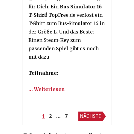
für Dich: Ein
Bus Simulator 16
T-Shirt
! TopFree.de verlost ein
T-Shirt zum Bus-Simulator 16 in
der Größe L. Und das Beste:
Einen Steam-Key zum
passenden Spiel gibt es noch
mit dazu!
Teilnahme:
… Weiterlesen
Seitennummerierung
1
2
…
7
NÄCHSTE
der