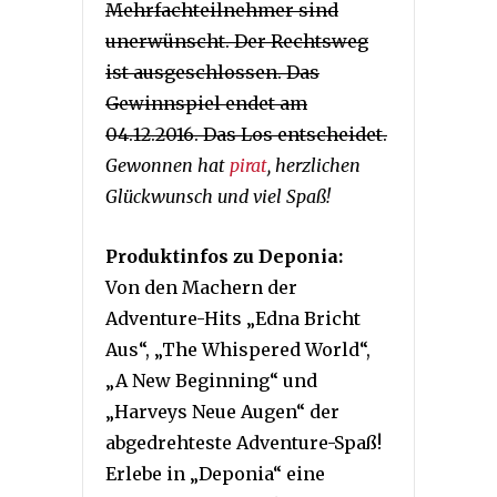
Mehrfachteilnehmer sind
unerwünscht. Der Rechtsweg
ist ausgeschlossen. Das
Gewinnspiel endet am
04.12.2016. Das Los entscheidet.
Gewonnen hat
pirat
, herzlichen
Glückwunsch und viel Spaß!
Produktinfos zu Deponia:
Von den Machern der
Adventure-Hits „Edna Bricht
Aus“, „The Whispered World“,
„A New Beginning“ und
„Harveys Neue Augen“ der
abgedrehteste Adventure-Spaß!
Erlebe in „Deponia“ eine