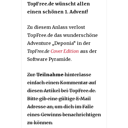
TopFree.de wünscht allen
einen schönen 1. Advent!
Zu diesem Anlass verlost
TopFree.de das wunderschöne
Adventure „Deponia“ in der
TopFree.de
Cover Edition
aus der
Software Pyramide.
Zur
Teilnahme
hinterlasse
einfach einen Kommentar auf
diesen Artikel bei TopFree.de.
Bitte gib eine gültige E-Mail
Adresse an, um dich im Falle
eines Gewinns benachrichtigen
zu können.