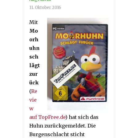
11. Oktober 2016
Mit
Mo
orh
uhn
sch
lägt
zur
ück
(
Re
vie
w
auf TopFree.de
) hat sich das
Huhn zurückgemeldet. Die
Burgenschlacht sticht