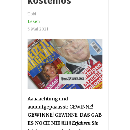
kostenlos
Tobi
Lesen
5. Mai 2021
Aaaaachtung und
auuuufgepaaasst: GEWINNE!
GEWINN
E! GEWINNE!
DAS GAB
ES NOCH NIE!!!11!!
Erfahren Sie