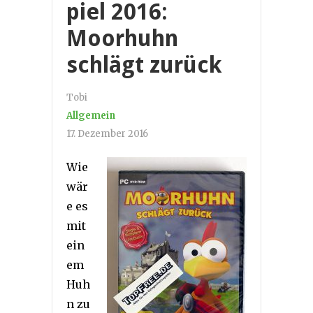
piel 2016:
Moorhuhn
schlägt zurück
Tobi
Allgemein
17. Dezember 2016
Wie
wär
e es
mit
ein
em
Huh
n zu