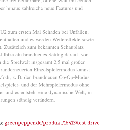
ne frei befahrbare, offene Welt mit echten
er hinaus zahlreiche neue Features und
DU2 zum ersten Mal Schaden bei Unfällen,
enthalten und es werden Wettereffekte sowie
t. Zusätzlich zum bekannten Schauplatz
l Ibiza ein brandneues Setting darauf, von
 die Spielwelt insgesamt 2,5 mal größer
m runderneuerten Einzelspielermodus kannst
-Modi, z. B. den brandneuen Co-Op-Modus,
zelspieler- und der Mehrspielermodus ohne
er und es entsteht eine dynamische Welt, in
erungen ständig verändern.
s:
greenpepper.de/produkt/16413/test-drive-