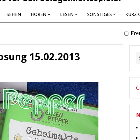
SEHEN
HÖREN
LESEN
SONSTIGES
KURZ 
Fre
osung 15.02.2013
G
N