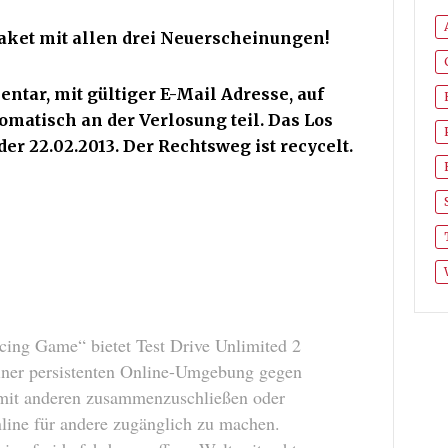
aket mit allen drei Neuerscheinungen!
tar, mit gültiger E-Mail Adresse, auf
omatisch an der Verlosung teil. Das Los
der 22.02.2013. Der Rechtsweg ist recycelt.
ing Game“ bietet Test Drive Unlimited 2
einer persistenten Online-Umgebung gegen
h mit anderen zusammenzuschließen oder
line für andere zugänglich zu machen.