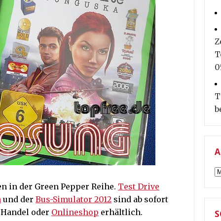
Z
T
0
T
b
A
A
en in der Green Pepper Reihe.
Test Drive
a
und der
Bus-Simulator 2012
sind ab sofort
m Handel oder
Onlineshop
erhältlich.
S