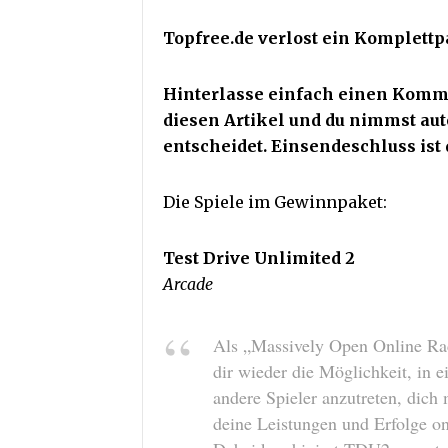
Topfree.de verlost ein Komplettp
Hinterlasse einfach einen Kommen
diesen Artikel und du nimmst aut
entscheidet. Einsendeschluss ist 
Die Spiele im Gewinnpaket:
Test Drive Unlimited 2
Arcade
Als „Massively Open Online Rac
dir wieder die Möglichkeit, in 
andere Spieler anzutreten, dic
deine Leistungen und Erfolge on