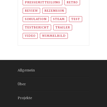
PRESSEMITTEILUNG
RETRO
REVIEW
REZENSION
SIMULATION
STEAM
TEST
TESTBERICHT
TRAILER
VIDEO
WIMMELBILD
Allgemein
Über
Projekte