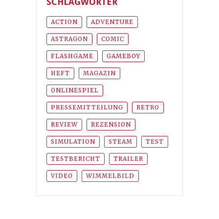
SCHLAGWÖRTER
ACTION
ADVENTURE
ASTRAGON
COMIC
FLASHGAME
GAMEBOY
HEFT
MAGAZIN
ONLINESPIEL
PRESSEMITTEILUNG
RETRO
REVIEW
REZENSION
SIMULATION
STEAM
TEST
TESTBERICHT
TRAILER
VIDEO
WIMMELBILD