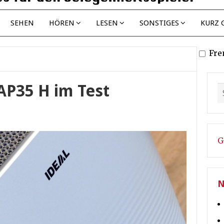
SEHEN
HÖREN
LESEN
SONSTIGES
KURZ 
Fre
 AP35 H im Test
G
N