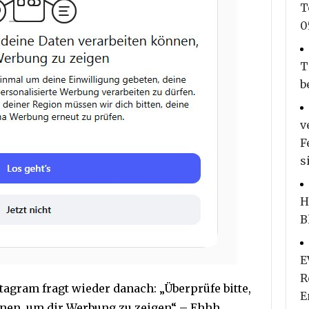
T
0
T
b
v
F
s
H
B
E
R
tagram fragt wieder danach: „Überprüfe bitte,
E
nnen, um dir Werbung zu zeigen“ – Ehhh,