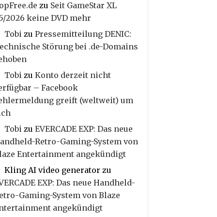
opFree.de
zu
Seit GameStar XL
5/2026 keine DVD mehr
Tobi
zu
Pressemitteilung DENIC:
echnische Störung bei .de-Domains
ehoben
Tobi
zu
Konto derzeit nicht
erfügbar – Facebook
ehlermeldung greift (weltweit) um
ich
Tobi
zu
EVERCADE EXP: Das neue
andheld-Retro-Gaming-System von
laze Entertainment angekündigt
Kling AI video generator
zu
VERCADE EXP: Das neue Handheld-
etro-Gaming-System von Blaze
ntertainment angekündigt