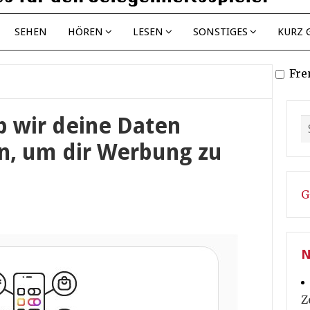
SEHEN
HÖREN
LESEN
SONSTIGES
KURZ 
Fre
b wir deine Daten
n, um dir Werbung zu
G
N
Z