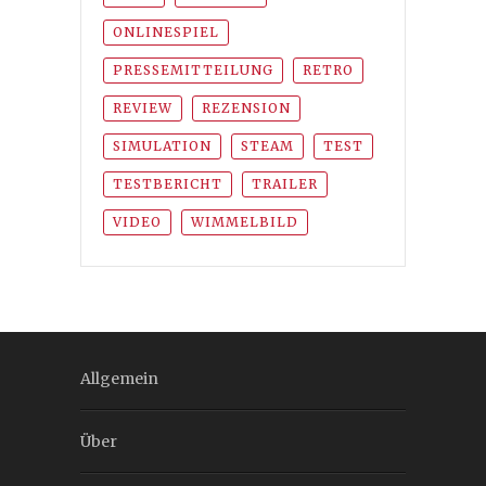
ONLINESPIEL
PRESSEMITTEILUNG
RETRO
REVIEW
REZENSION
SIMULATION
STEAM
TEST
TESTBERICHT
TRAILER
VIDEO
WIMMELBILD
Allgemein
Über