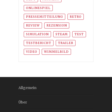
ONLINESPIEL
PRESSEMITTEILUNG
RETRO
REVIEW
REZENSION
SIMULATION
STEAM
TEST
TESTBERICHT
TRAILER
VIDEO
WIMMELBILD
Allgemein
Über