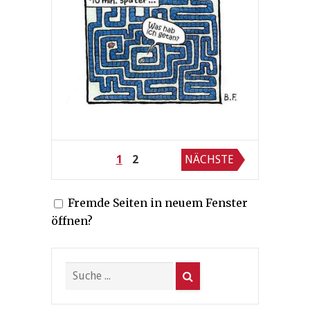
Seitennummerierung
1
2
NÄCHSTE
der
Fremde Seiten in neuem Fenster
Beiträge
öffnen?