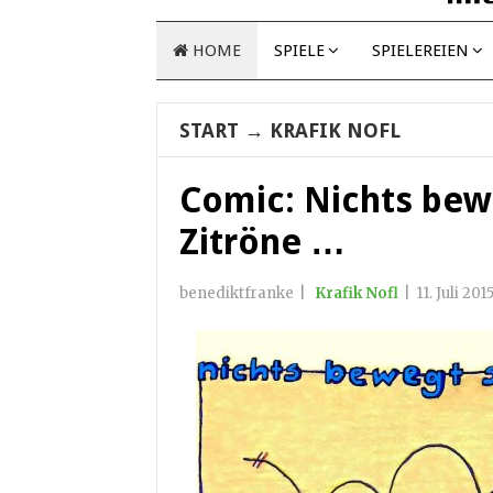
HOME
SPIELE
SPIELEREIEN
START
→
KRAFIK NOFL
Comic: Nichts bew
Zitröne …
benediktfranke
|
Krafik Nofl
|
11. Juli 201