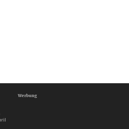
Werbung
n
pril