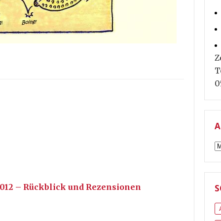
Z
T
0
A
A
2012 – Rückblick und Rezensionen
S