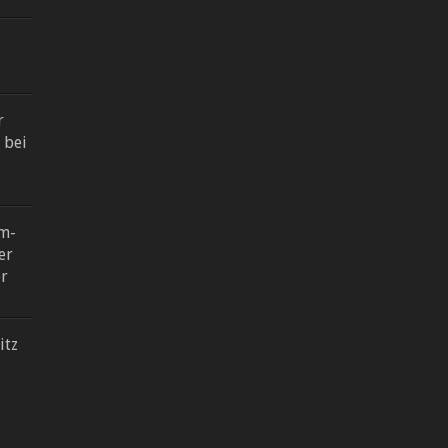
r
 bei
am-
er
r
itz