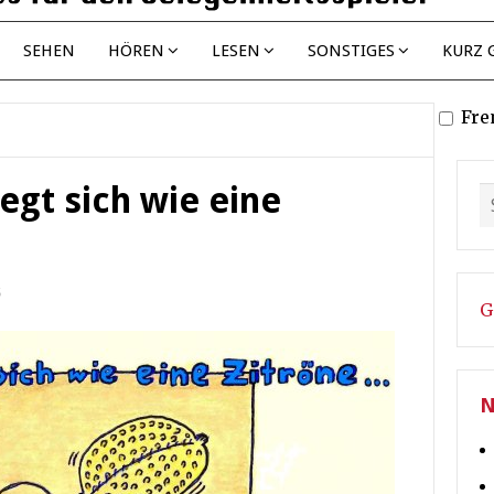
SEHEN
HÖREN
LESEN
SONSTIGES
KURZ 
Fre
egt sich wie eine
5
G
N