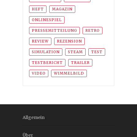
HEFT
MAGAZIN
ONLINESPIEL
PRESSEMITTEILUNG
RETRO
REVIEW
REZENSION
SIMULATION
STEAM
TEST
TESTBERICHT
TRAILER
VIDEO
WIMMELBILD
Allgemein
Über