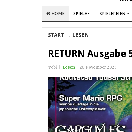
HOME
SPIELE
SPIELEREIEN
START
→
LESEN
RETURN Ausgabe 5
Tobi
|
Lesen
|
20. November 2023