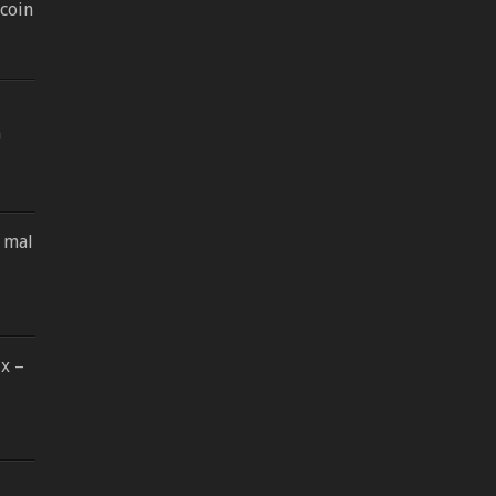
tcoin
n
s mal
x –