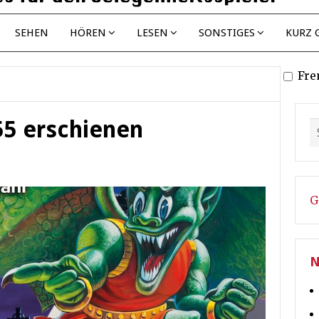
SEHEN
HÖREN
LESEN
SONSTIGES
KURZ 
Fre
5 erschienen
G
N