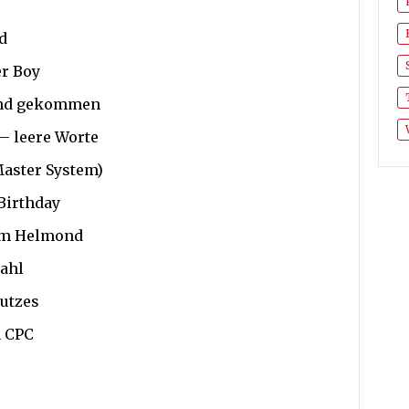
d
r Boy
und gekommen
– leere Worte
Master System)
Birthday
um Helmond
rahl
utzes
n CPC