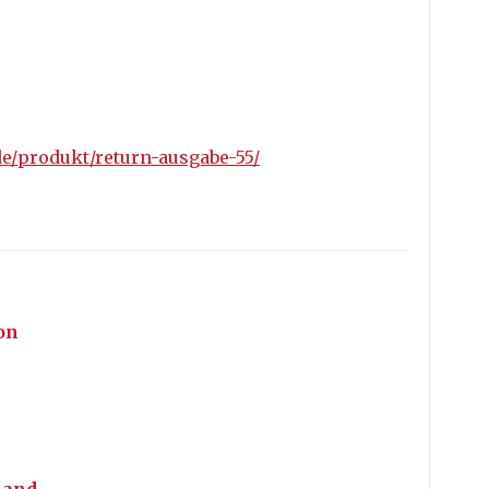
/produkt/return-ausgabe-55/
on
land