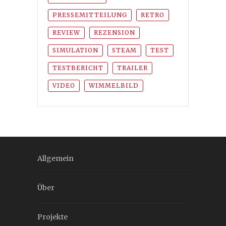
PRESSEMITTEILUNG
RETRO
REVIEW
REZENSION
SIMULATION
STEAM
TEST
TESTBERICHT
TRAILER
VIDEO
WIMMELBILD
Allgemein
Über
Projekte