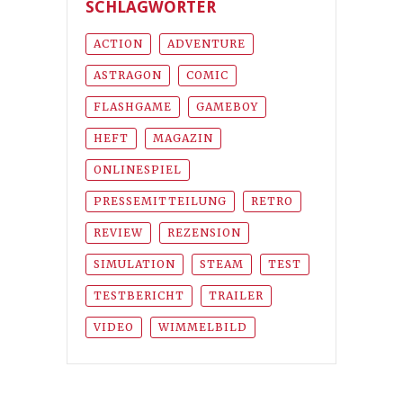
SCHLAGWÖRTER
ACTION
ADVENTURE
ASTRAGON
COMIC
FLASHGAME
GAMEBOY
HEFT
MAGAZIN
ONLINESPIEL
PRESSEMITTEILUNG
RETRO
REVIEW
REZENSION
SIMULATION
STEAM
TEST
TESTBERICHT
TRAILER
VIDEO
WIMMELBILD