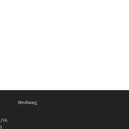
Werbung
OUYA
s