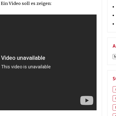
Ein Video soll es zeigen:
A
A
S