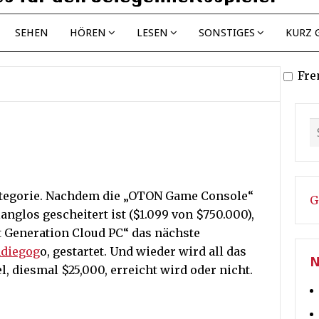
SEHEN
HÖREN
LESEN
SONSTIGES
KURZ 
Fre
 Kategorie. Nachdem die „OTON Game Console“
G
nglos gescheitert ist ($1.099 von $750.000),
t Generation Cloud PC“ das nächste
ndiegog
o, gestartet. Und wieder wird all das
N
l, diesmal $25,000, erreicht wird oder nicht.