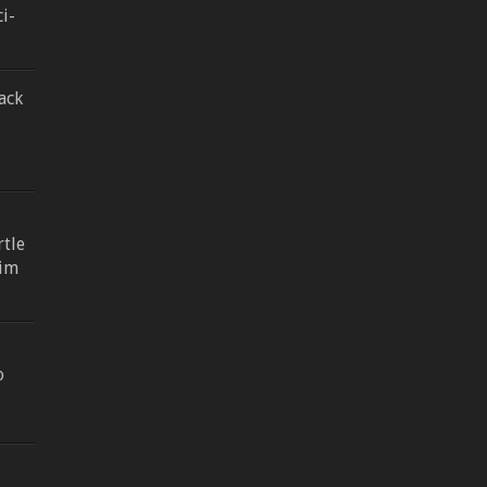
ci-
ack
tle
 im
o