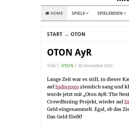
HOME
SPIELE
SPIELEREIEN
START
→
OTON
OTON AyR
Tobi
|
OTON
|
19. Dezember 2013
Lange Zeit war es still, in dieser
auf
Indiegogo
ziemlich sang und kla
wurde jetzt mit „Oton AyR: The Nex
Crowdfuning-Projekt, wieder auf
I
Geld eingesammelt. Egal, ob das Zie
Das Geld fließt!