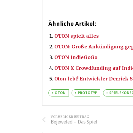
Ähnliche Artikel:
OTON spielt alles
OTON: Große Ankündigung gepl
OTON IndieGoGo
OTON X Crowdfunding auf Ind
Oton lebt! Entwickler Derrick 
OTON
PROTOTYP
SPIELEKONS
VORHERIGER BEITRAG
Bejeweled – Das Spiel