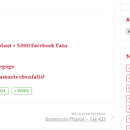
A
A
ant + 5.000 Facebook Fans
S
iegogo
Samuels ebenfalls!
OLE
VIDEO
NÄCHSTER BEITRAG
Botanicula-Pflanze – Tag 433