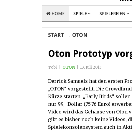
HOME
SPIELE
SPIELEREIEN
START
→
OTON
Oton Prototyp vorg
Tobi
|
OTON
|
13. Juli 2013
Derrick Samuels hat den ersten Pr
„OTON“ vorgestellt. Die Crowdfun
Kürze starten. „Early Birds“ sollen
nur 99,- Dollar (75,76 Euro) erwer
Video wird das Gehäuse von Oton vo
gibt es bisher noch keine Videos, d
Spielekonsolensystem auch in Akti