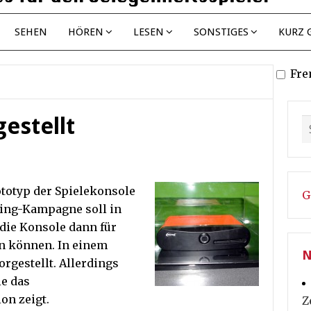
SEHEN
HÖREN
LESEN
SONSTIGES
KURZ 
Fre
estellt
ototyp der Spielekonsole
G
ding-Kampagne soll in
 die Konsole dann für
ben können. In einem
N
rgestellt. Allerdings
ie das
on zeigt.
Z