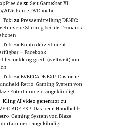
opFree.de
zu
Seit GameStar XL
5/2026 keine DVD mehr
Tobi
zu
Pressemitteilung DENIC:
echnische Störung bei .de-Domains
ehoben
Tobi
zu
Konto derzeit nicht
erfügbar – Facebook
ehlermeldung greift (weltweit) um
ich
Tobi
zu
EVERCADE EXP: Das neue
andheld-Retro-Gaming-System von
laze Entertainment angekündigt
Kling AI video generator
zu
VERCADE EXP: Das neue Handheld-
etro-Gaming-System von Blaze
ntertainment angekündigt