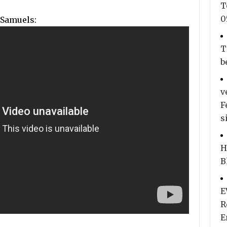
T
0
 Samuels:
T
b
v
F
s
H
B
E
R
E