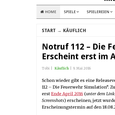
HOME
SPIELE
SPIELEREIEN
START
→
KÄUFLICH
Notruf 112 – Die 
Erscheint erst im 
Tobi
|
Käuflich
|
9. Mai 2016
Schon wieder gibt es eine Releasev
112 – Die Feuerwehr Simulation“. Zu
erst
Ende April 2016
(
unter dem Link 
Screenshots
) erscheinen, jetzt wurd
Erscheinungstermin auf den 18.08.2