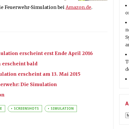
die Feuerwehr-Simulation bei
Amazon.de
.
o
n
S
a
ulation erscheint erst Ende April 2016
T
 erscheint bald
d
lation erscheint am 13. Mai 2015
uerwehr: Die Simulation
on
A
E
SCREENSHOTS
SIMULATION
A