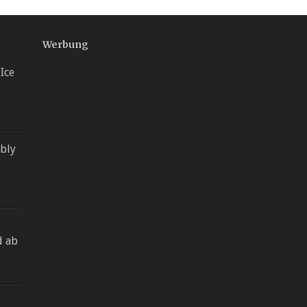
Werbung
 Ice
bly
d ab