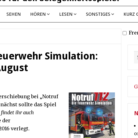
SEHEN
HÖREN
LESEN
SONSTIGES
KURZ 
Fre
Feuerwehr Simulation:
August
G
erschiebung bei „Notruf
nächst sollte das Spiel
findet ihr auch
N
e der
016 verlegt.
o