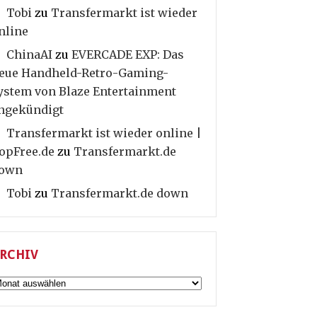
Tobi
zu
Transfermarkt ist wieder
nline
ChinaAI
zu
EVERCADE EXP: Das
eue Handheld-Retro-Gaming-
ystem von Blaze Entertainment
ngekündigt
Transfermarkt ist wieder online |
opFree.de
zu
Transfermarkt.de
own
Tobi
zu
Transfermarkt.de down
RCHIV
rchiv