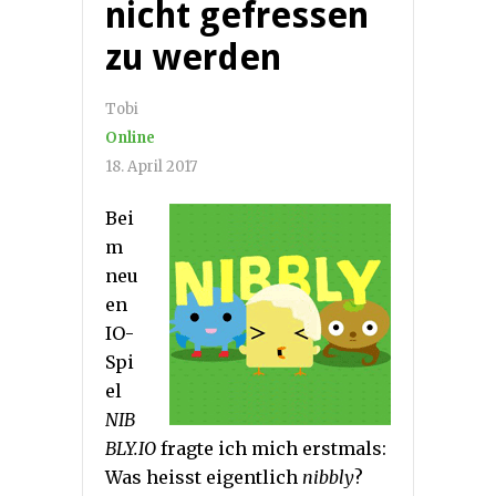
nicht gefressen
zu werden
Tobi
Online
18. April 2017
Bei
m
neu
en
IO-
Spi
el
NIB
BLY.IO
fragte ich mich erstmals:
Was heisst eigentlich
nibbly
?