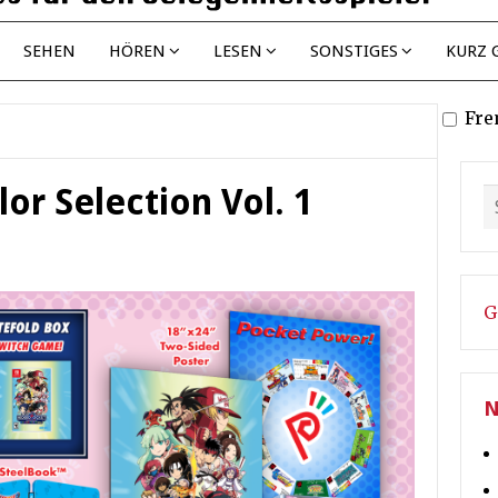
SEHEN
HÖREN
LESEN
SONSTIGES
KURZ 
Fre
r Selection Vol. 1
G
N