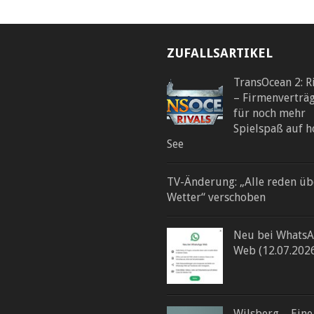
ZUFALLSARTIKEL
TransOcean 2: R
– Firmenverträ
für noch mehr
Spielspaß auf h
See
TV-Änderung: „Alle reden üb
Wetter“ verschoben
Neu bei Whats
Web (12.07.202
Wilsberg – Eine