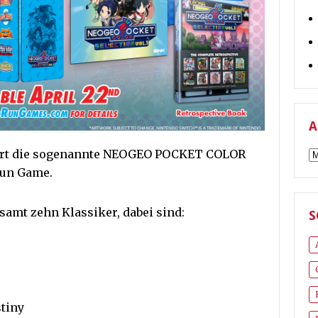
A
A
ofort die sogenannte NEOGEO POCKET COLOR
Run Game.
samt zehn Klassiker, dabei sind:
S
tiny