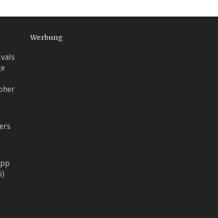
Werbung
ivals
ge
oher
ers
App
6)