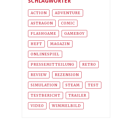
SCHLAGWÖRTER
ACTION
ADVENTURE
ASTRAGON
COMIC
FLASHGAME
GAMEBOY
HEFT
MAGAZIN
ONLINESPIEL
PRESSEMITTEILUNG
RETRO
REVIEW
REZENSION
SIMULATION
STEAM
TEST
TESTBERICHT
TRAILER
VIDEO
WIMMELBILD