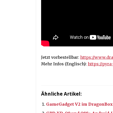
Jetzt vorbestellbar:
https://www.dra
Mehr Infos (Englisch):
https://pyr
Ähnliche Artikel:
GameGadget V2 im DragonBox