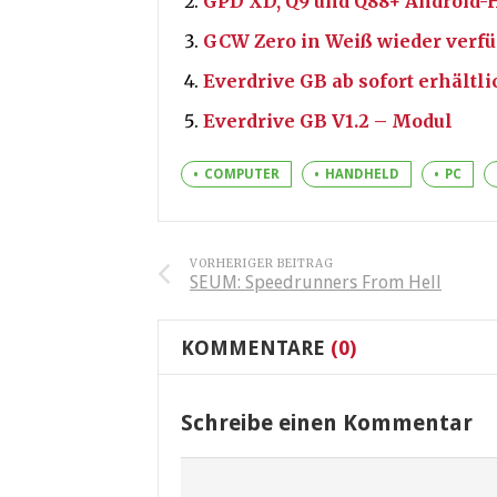
GPD XD, Q9 und Q88+ Android-
GCW Zero in Weiß wieder verf
Everdrive GB ab sofort erhältli
Everdrive GB V1.2 – Modul
COMPUTER
HANDHELD
PC
VORHERIGER BEITRAG
SEUM: Speedrunners From Hell
KOMMENTARE
(0)
Schreibe einen Kommentar