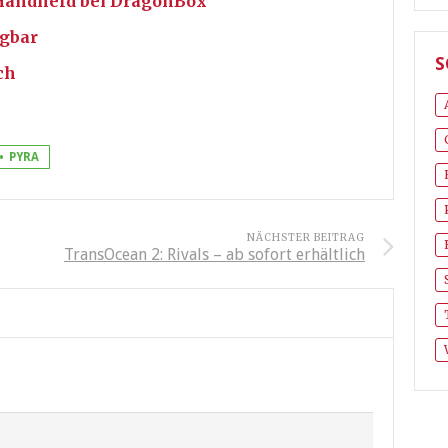
Handheld bei DragonBox
ügbar
S
ch
PYRA
NÄCHSTER BEITRAG
TransOcean 2: Rivals – ab sofort erhältlich