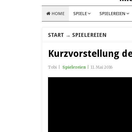
HOME
SPIELE
SPIELEREIEN
START
→
SPIELEREIEN
Kurzvorstellung d
Tobi
|
Spielereien
|
11. Mai 2016