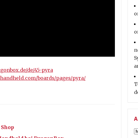
o
o
n
S
a
gonbox.de/de/45-pyra
a-handheld.com/boards/pages/pyra/
T
d
A
 Shop
A