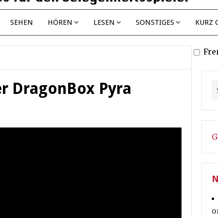
SEHEN
HÖREN
LESEN
SONSTIGES
KURZ 
Fre
er DragonBox Pyra
G
N
o