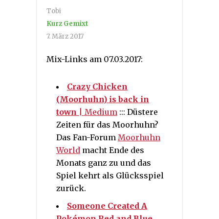
Tobi
Kurz Gemixt
7. März 2017
Mix-Links am 07.03.2017:
Crazy Chicken
(Moorhuhn) is back in
town
| Medium
::: Düstere
Zeiten für das Moorhuhn?
Das Fan-Forum
Moorhuhn
World
macht Ende des
Monats ganz zu und das
Spiel kehrt als Glücksspiel
zurück.
Someone Created A
Pokémon Red and Blue