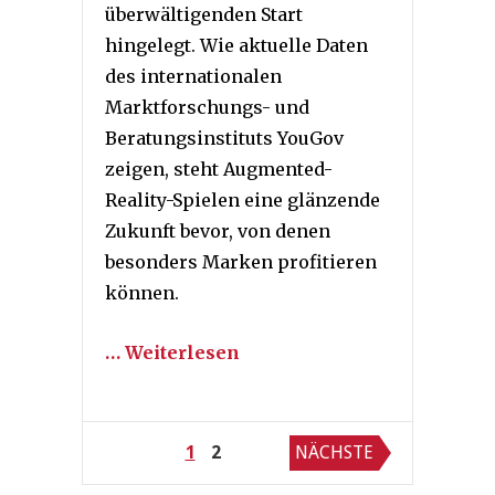
überwältigenden Start
hingelegt. Wie aktuelle Daten
des internationalen
Marktforschungs- und
Beratungsinstituts YouGov
zeigen, steht Augmented-
Reality-Spielen eine glänzende
Zukunft bevor, von denen
besonders Marken profitieren
können.
… Weiterlesen
Seitennummerierung
1
2
NÄCHSTE
der