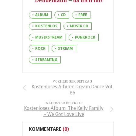
Dendemann – da nich für!
ALBUM
CD
FREE
KOSTENLOS
MUSIK CD
MUSIKSTREAM
PUNKROCK
ROCK
STREAM
STREAMING
VORHERIGER BEITRAG
Kostenloses Album: Dream Dance Vol.
86
NÄCHSTER BEITRAG
Kostenloses Album: The Kelly Family
– We Got Love Live
KOMMENTARE
(0)