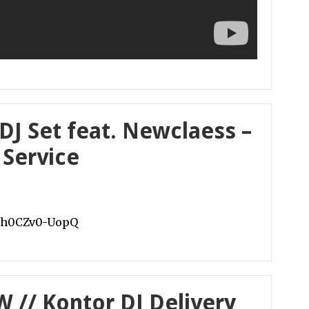
DJ Set feat. Newclaess –
 Service
v=h0CZv0-UopQ
 // Kontor DJ Delivery