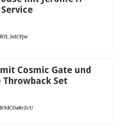
 Service
R7J_3s1CFjw
 mit Cosmic Gate und
e Throwback Set
v=K9dCDaBcZcU