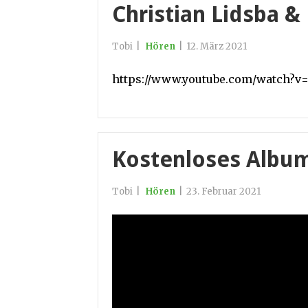
Christian Lidsba &
Tobi
|
Hören
|
12. März 2021
https://www.youtube.com/watch?
Kostenloses Album
Tobi
|
Hören
|
23. Februar 2021