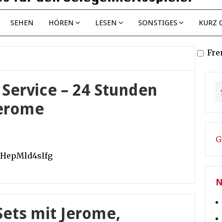
SEHEN
HÖREN
LESEN
SONSTIGES
KURZ 
Fre
 Service – 24 Stunden
Jerome
G
=HepMld4sIfg
N
ets mit Jerome,