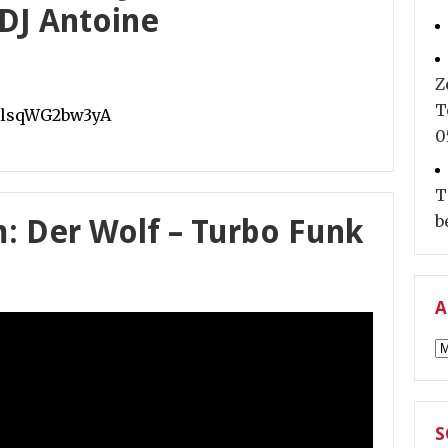
 DJ Antoine
Z
T
v=lsqWG2bw3yA
0
T
b
: Der Wolf – Turbo Funk
A
A
S