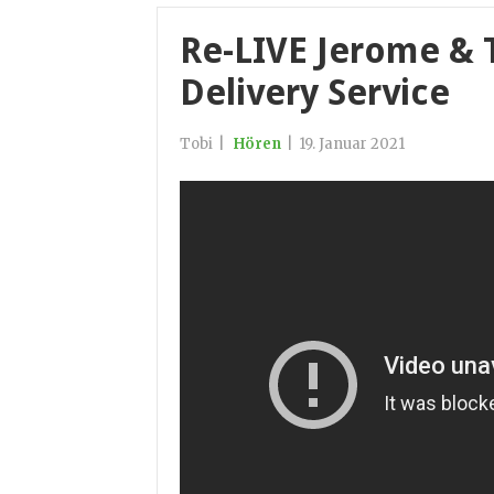
Re-LIVE Jerome & 
Delivery Service
Tobi
|
Hören
|
19. Januar 2021