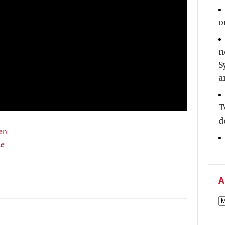
o
n
S
a
T
d
en
de
A
A