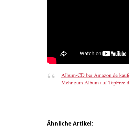
Album-CD bei Amazon.de kauf
Mehr zum Album auf TopFree.
Ähnliche Artikel: