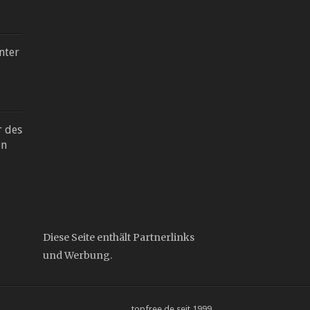
nter
r des
on
Diese Seite enthält Partnerlinks
und Werbung.
topfree.de seit 1999