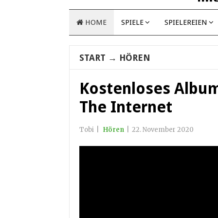
HOME
SPIELE
SPIELEREIEN
START
→
HÖREN
Kostenloses Album
The Internet
Tobi
|
Hören
|
22. November 2020