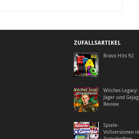
ZUFALLSARTIKEL
Bravo Hits 92
Witches Legacy:
Jäger und Gejag
Review
Spiele-
Vollversionen i
Zeitschriften –