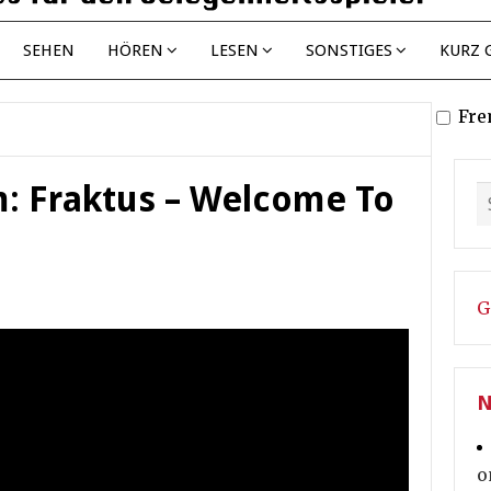
SEHEN
HÖREN
LESEN
SONSTIGES
KURZ 
Fre
: Fraktus – Welcome To
G
N
o