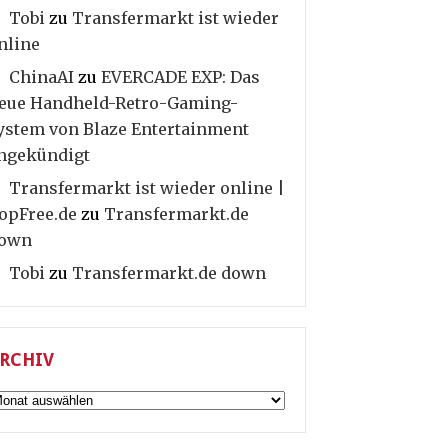
Tobi
zu
Transfermarkt ist wieder
nline
ChinaAI
zu
EVERCADE EXP: Das
eue Handheld-Retro-Gaming-
ystem von Blaze Entertainment
ngekündigt
Transfermarkt ist wieder online |
opFree.de
zu
Transfermarkt.de
own
Tobi
zu
Transfermarkt.de down
RCHIV
rchiv