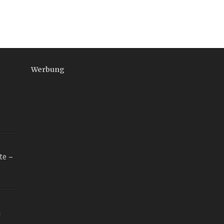
Werbung
te –
n