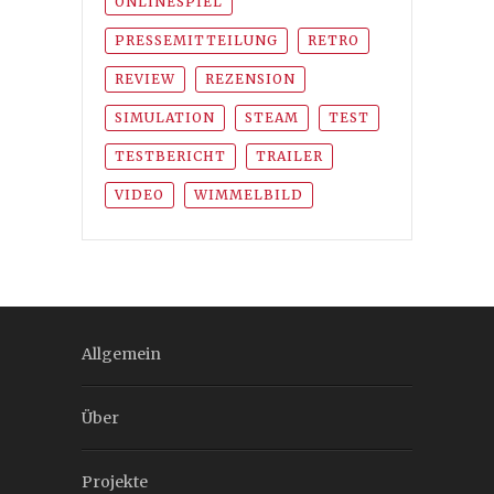
ONLINESPIEL
PRESSEMITTEILUNG
RETRO
REVIEW
REZENSION
SIMULATION
STEAM
TEST
TESTBERICHT
TRAILER
VIDEO
WIMMELBILD
Allgemein
Über
Projekte