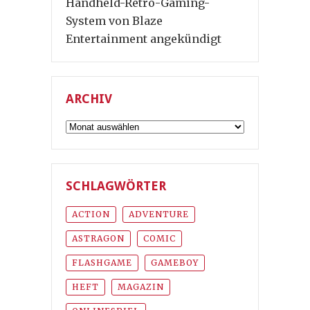
Handheld-Retro-Gaming-
System von Blaze
Entertainment angekündigt
ARCHIV
Archiv
SCHLAGWÖRTER
ACTION
ADVENTURE
ASTRAGON
COMIC
FLASHGAME
GAMEBOY
HEFT
MAGAZIN