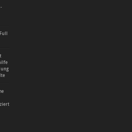
-
Full
t
ilfe
lung
lte
me
ziert