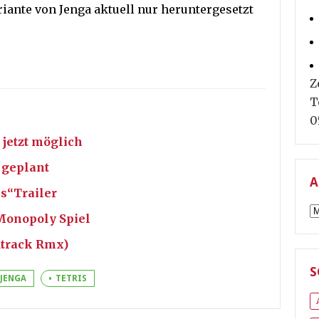
riante von Jenga aktuell nur heruntergesetzt
Z
T
0
 jetzt möglich
m geplant
A
cs“Trailer
A
Monopoly Spiel
ndtrack Rmx)
S
JENGA
TETRIS