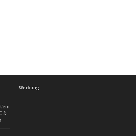
Werbung
rk’em
PC &
h