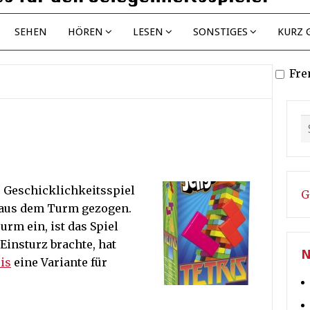
SEHEN
HÖREN
LESEN
SONSTIGES
KURZ 
Fre
e Geschicklichkeitsspiel
G
 aus dem Turm gezogen.
urm ein, ist das Spiel
Einsturz brachte, hat
N
is
eine Variante für