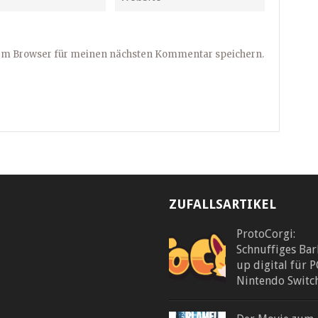
sem Browser für meinen nächsten Kommentar speichern.
ZUFALLSARTIKEL
ProtoCorgi:
Schnuffiges Ba
up digital für 
Nintendo Switc