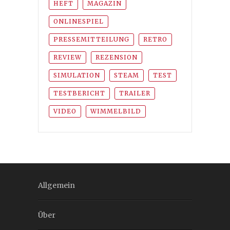
HEFT
MAGAZIN
ONLINESPIEL
PRESSEMITTEILUNG
RETRO
REVIEW
REZENSION
SIMULATION
STEAM
TEST
TESTBERICHT
TRAILER
VIDEO
WIMMELBILD
Allgemein
Über