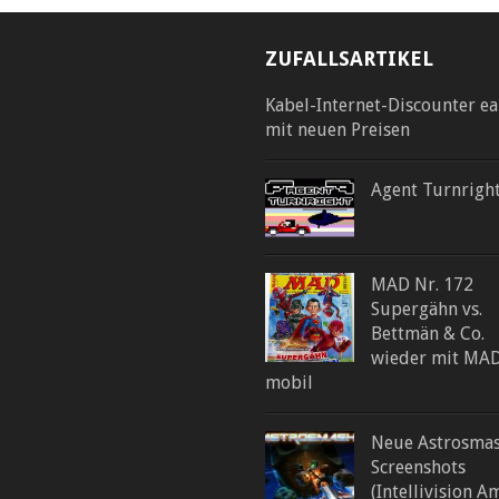
ZUFALLSARTIKEL
Kabel-Internet-Discounter ea
mit neuen Preisen
Agent Turnrigh
MAD Nr. 172
Supergähn vs.
Bettmän & Co.
wieder mit MA
mobil
Neue Astrosma
Screenshots
(Intellivision A