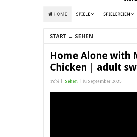
HOME
SPIELE
SPIELEREIEN
START
→
SEHEN
Home Alone with 
Chicken | adult s
Tobi
|
Sehen
|
19. September 2025