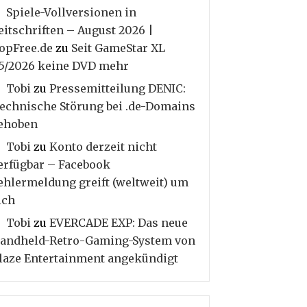
Spiele-Vollversionen in
eitschriften – August 2026 |
opFree.de
zu
Seit GameStar XL
5/2026 keine DVD mehr
Tobi
zu
Pressemitteilung DENIC:
echnische Störung bei .de-Domains
ehoben
Tobi
zu
Konto derzeit nicht
erfügbar – Facebook
ehlermeldung greift (weltweit) um
ich
Tobi
zu
EVERCADE EXP: Das neue
andheld-Retro-Gaming-System von
laze Entertainment angekündigt