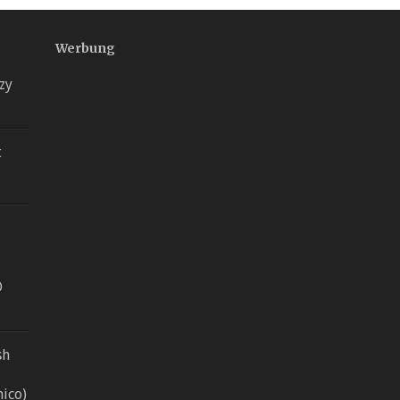
Werbung
zy
t
D
sh
mico)