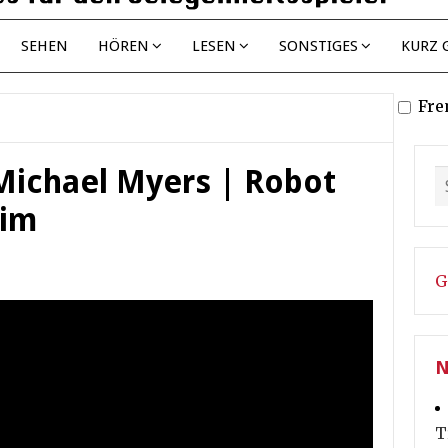
SEHEN
HÖREN
LESEN
SONSTIGES
KURZ 
Fre
Michael Myers | Robot
wim
G
N
T