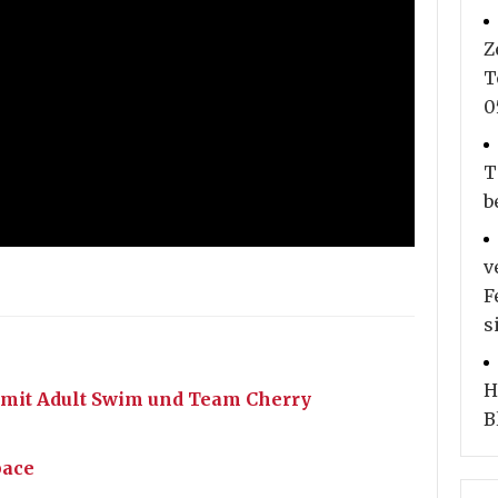
Z
T
0
T
b
v
F
s
H
 mit Adult Swim und Team Cherry
B
pace