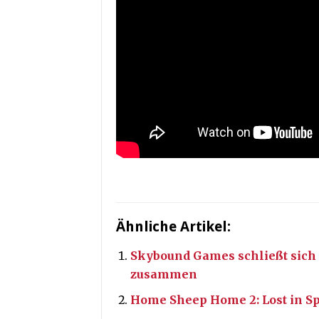
Ähnliche Artikel:
Skybound Games schließt sich
zusammen
Home Sheep Home 2: Lost in S