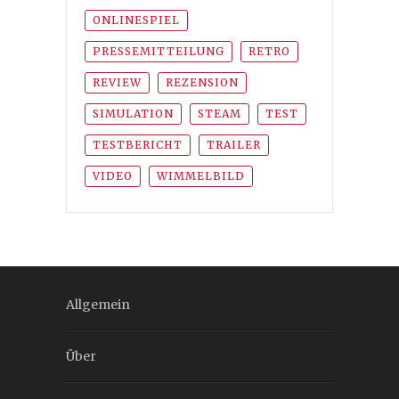
ONLINESPIEL
PRESSEMITTEILUNG
RETRO
REVIEW
REZENSION
SIMULATION
STEAM
TEST
TESTBERICHT
TRAILER
VIDEO
WIMMELBILD
Allgemein
Über