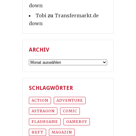
down
Tobi
zu
Transfermarkt.de
down
ARCHIV
Archiv
SCHLAGWÖRTER
ACTION
ADVENTURE
ASTRAGON
COMIC
FLASHGAME
GAMEBOY
HEFT
MAGAZIN