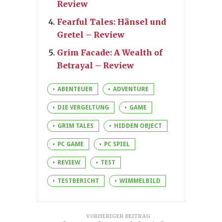
Review
Fearful Tales: Hänsel und
Gretel – Review
Grim Facade: A Wealth of
Betrayal – Review
ABENTEUER
ADVENTURE
DIE VERGELTUNG
GAME
GRIM TALES
HIDDEN OBJECT
PC GAME
PC SPIEL
REVIEW
TEST
TESTBERICHT
WIMMELBILD
VORHERIGER BEITRAG