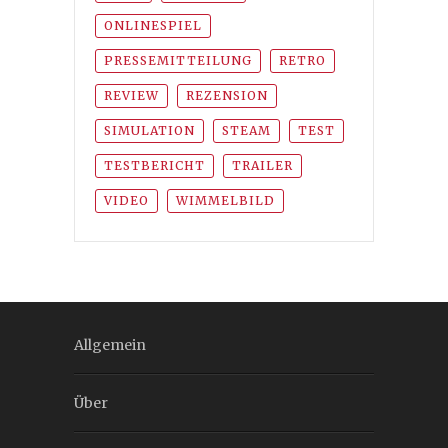
ONLINESPIEL
PRESSEMITTEILUNG
RETRO
REVIEW
REZENSION
SIMULATION
STEAM
TEST
TESTBERICHT
TRAILER
VIDEO
WIMMELBILD
Allgemein
Über