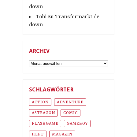
down
Tobi
zu
Transfermarkt.de
down
ARCHIV
Archiv
SCHLAGWÖRTER
ACTION
ADVENTURE
ASTRAGON
COMIC
FLASHGAME
GAMEBOY
HEFT
MAGAZIN