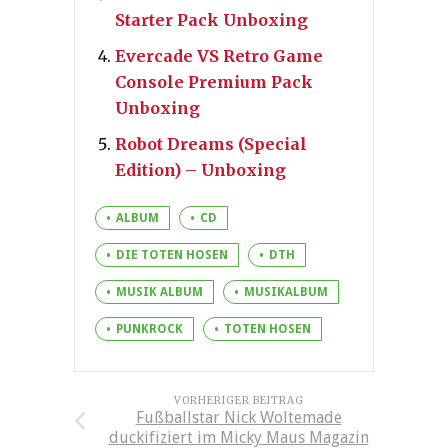
Starter Pack Unboxing
Evercade VS Retro Game
Console Premium Pack
Unboxing
Robot Dreams (Special
Edition) – Unboxing
ALBUM
CD
DIE TOTEN HOSEN
DTH
MUSIK ALBUM
MUSIKALBUM
PUNKROCK
TOTEN HOSEN
VORHERIGER BEITRAG
Fußballstar Nick Woltemade
duckifiziert im Micky Maus Magazin