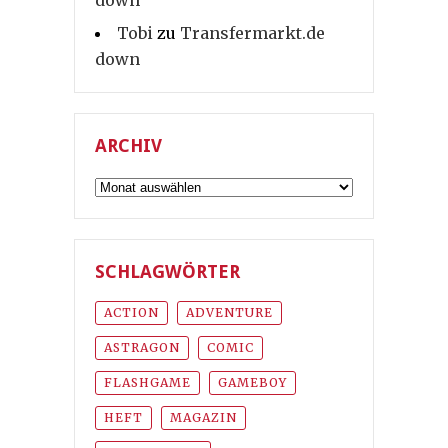
down
Tobi
zu
Transfermarkt.de
down
ARCHIV
Archiv
SCHLAGWÖRTER
ACTION
ADVENTURE
ASTRAGON
COMIC
FLASHGAME
GAMEBOY
HEFT
MAGAZIN