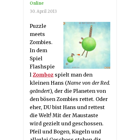
Online
30. April 2013
Puzzle
meets
Zombies.
In dem
Spiel
Flashspie
l
Zomboz
spielt man den
kleinen Hans (
Name von der Red.
geändert
), der die Planeten von
den bösen Zombies rettet. Oder
eher, DU bist Hans und rettest
die Welt! Mit der Maustaste
wird gezielt und geschossen.
Pfeil und Bogen, Kugeln und
allerlei Geschoss stehen dir