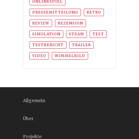
ONLINESPIEL
PRESSEMITTEILUNG
RETRO
REVIEW
REZENSION
SIMULATION
STEAM
TEST
TESTBERICHT
TRAILER
VIDEO
WIMMELBILD
Allgemein
Über
Projekte