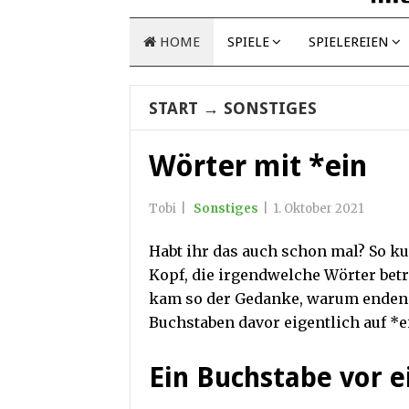
HOME
SPIELE
SPIELEREIEN
START
→
SONSTIGES
Wörter mit *ein
Tobi
|
Sonstiges
|
1. Oktober 2021
Habt ihr das auch schon mal? So k
Kopf, die irgendwelche Wörter betr
kam so der Gedanke, warum enden 
Buchstaben davor eigentlich auf *e
Ein Buchstabe vor e