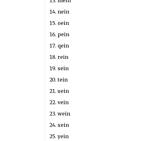
mein
nein
oein
pein
qein
rein
sein
tein
uein
vein
wein
xein
yein