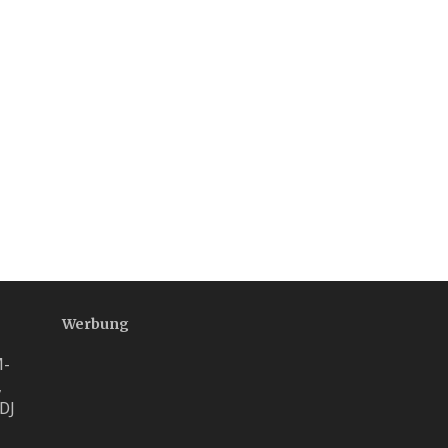
Werbung
M-
,
 DJ