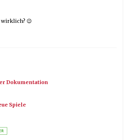
 wirklich? 😉
cker Dokumentation
eue Spiele
ER