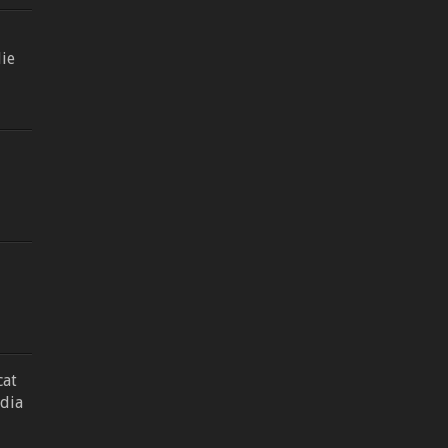
ie
cat
dia