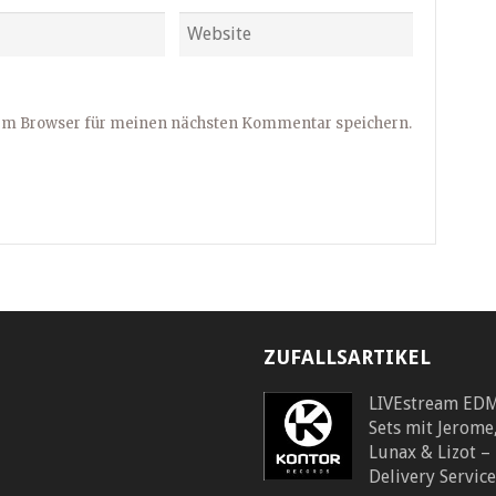
sem Browser für meinen nächsten Kommentar speichern.
ZUFALLSARTIKEL
LIVEstream ED
Sets mit Jerome
Lunax & Lizot –
Delivery Service