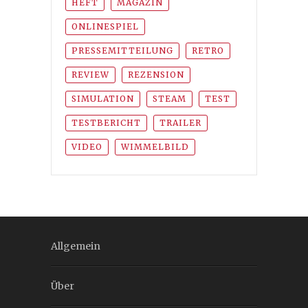
HEFT
MAGAZIN
ONLINESPIEL
PRESSEMITTEILUNG
RETRO
REVIEW
REZENSION
SIMULATION
STEAM
TEST
TESTBERICHT
TRAILER
VIDEO
WIMMELBILD
Allgemein
Über