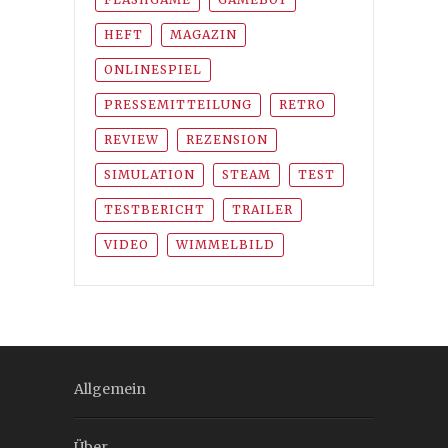
HEFT
MAGAZIN
ONLINESPIEL
PRESSEMITTEILUNG
RETRO
REVIEW
REZENSION
SIMULATION
STEAM
TEST
TESTBERICHT
TRAILER
VIDEO
WIMMELBILD
Allgemein
Über