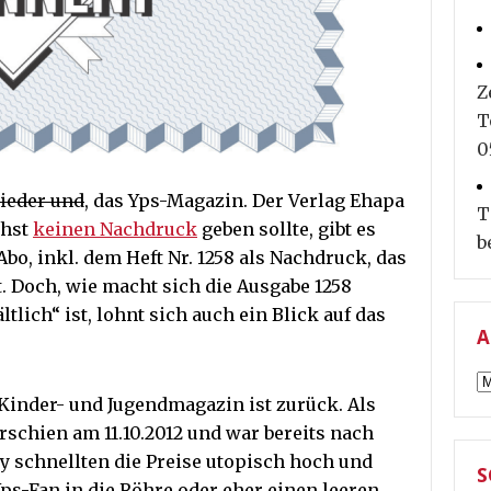
Z
T
0
ieder und
, das Yps-Magazin. Der Verlag Ehapa
T
chst
keinen Nachdruck
geben sollte, gibt es
b
Abo, inkl. dem Heft Nr. 1258 als Nachdruck, das
lt. Doch, wie macht sich die Ausgabe 1258
ltlich“ ist, lohnt sich auch ein Blick auf das
A
A
Kinder- und Jugendmagazin ist zurück. Als
schien am 11.10.2012 und war bereits nach
ay schnellten die Preise utopisch hoch und
S
Yps-Fan in die Röhre oder eher einen leeren