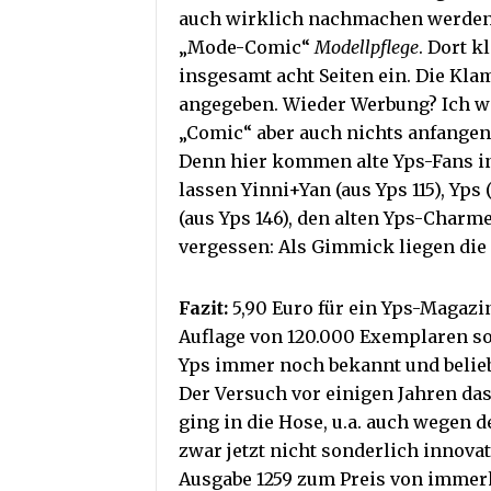
auch wirklich nachmachen werden.
„Mode-Comic“
Modellpflege
. Dort k
insgesamt acht Seiten ein. Die Kla
angegeben. Wieder Werbung? Ich we
„Comic“ aber auch nichts anfangen
Denn hier kommen alte Yps-Fans in
lassen Yinni+Yan (aus Yps 115), Yp
(aus Yps 146), den alten Yps-Charme 
vergessen: Als Gimmick liegen die 
Fazit:
5,90 Euro für ein Yps-Magazi
Auflage von 120.000 Exemplaren sof
Yps immer noch bekannt und belieb
Der Versuch vor einigen Jahren da
ging in die Hose, u.a. auch wegen 
zwar jetzt nicht sonderlich innovat
Ausgabe 1259 zum Preis von immerhi