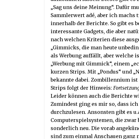
„Sag uns deine Meinung“. Dafür mu
Sammlerwert adé, aber ich machs tr
innerhalb der Berichte. So gibt es
interessante Gadgets, die aber natü
nach welchen Kriterien diese ausge
„Gimmicks, die man heute unbedingt
als Werbung auffällt, aber welche i
„Werbung mit Gimmick“, einem „ec
kurzen Strips. Mit „Pondus“ und „Ni
bekannte dabei. Zombillennium ist
Strips folgt der Hinweis:
Fortsetzung
Leider können auch die Berichte wie
Zumindest ging es mir so, dass ich
durchzulesen. Ansonsten gibt es u.a
Computerspielsystemen, die zwar be
sonderlich neu. Die vorab angekünd
sind zum einmal Anschauen ganz net