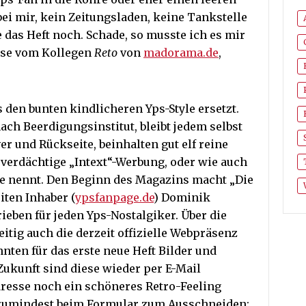
bei mir, kein Zeitungsladen, keine Tankstelle
das Heft noch. Schade, so musste ich es mir
ise vom Kollegen
Reto
von
madorama.de
,
s den bunten kindlicheren Yps-Style ersetzt.
ch Beerdigungsinstitut, bleibt jedem selbst
ver und Rückseite, beinhalten gut elf reine
erdächtige „Intext“-Werbung, oder wie auch
e nennt. Den Beginn des Magazins macht „Die
iten Inhaber (
ypsfanpage.de
) Dominik
ieben für jeden Yps-Nostalgiker. Über die
eitig auch die derzeit offizielle Webpräsenz
nten für das erste neue Heft Bilder und
Zukunft sind diese wieder per E-Mail
Adresse noch ein schöneres Retro-Feeling
 zumindest beim Formular zum Ausschneiden: