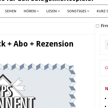
SEHEN
HÖREN
LESEN
SONSTIGES
KURZ 
Fre
k + Abo + Rezension
G
N