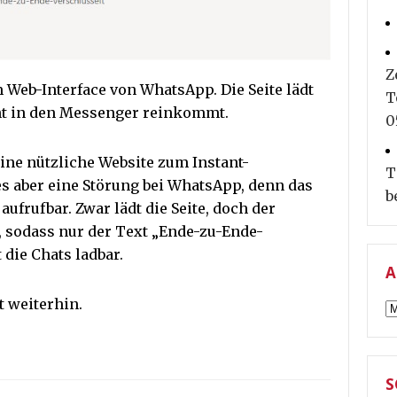
Z
m Web-Interface von WhatsApp. Die Seite lädt
T
ht in den Messenger reinkommt.
0
eine nützliche Website zum Instant-
T
es aber eine Störung bei WhatsApp, denn das
b
aufrufbar. Zwar lädt die Seite, doch der
, sodass nur der Text „Ende-zu-Ende-
t die Chats ladbar.
A
 weiterhin.
A
S