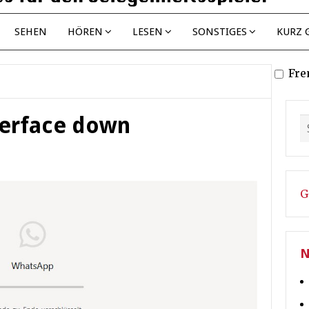
SEHEN
HÖREN
LESEN
SONSTIGES
KURZ 
Fre
erface down
G
N